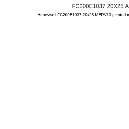
FC200E1037 20X25 Air F
Honeywell FC200E1037 20x25 MERV13 pleated media 